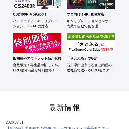
CS2400R ￥59,950！
プロ向け！4K HDR対応
ハードウェア・キャリブレー
キャリブレーションセンサー
ション、USB-Cに対応
内蔵で自動で色管理
旧機種やアウトレット品がお得
「さとふる」でGET
台数限定！再生品や旧モデル、
石川県白山市ふるさと納税の
EIZO整備済品が特別価格！
返礼品で選べるEIZOモニター
最新情報
2026.07.31
【新発売】大画面31.5型4K カラーマネジメント液晶モニター