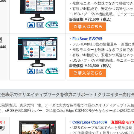
200
・複数モニターを数珠つなぎで接続でき
・有線LAN接続で、安定かつ高速なネ
・USBハブ・KVM機能搭載。モニター
販売価格 ￥72,600（税込）
FlexScan EV2795
型
・フルHD×約1.8倍の情報量を一画面に表示で
440
・複数モニターを数珠つなぎで接続でき
・有線LAN接続で、安定かつ高速なネ
・USBハブ・KVM機能搭載。モニター
販売価格 ￥93,500（税込）
な色表示でクリエイティブワークを強力にサポート！クリエイター向け
な階調表現、表示の均一性、データに忠実な色再現で作品のクオリティアップ！人
、sRGB色域100%カバー、24.1型ColorEdge CS2400Rが今ならクーポン(26SCS2
40！
ColorEdge CS2400R
直販限定モデ
・USB-Cケーブル1本でMacと簡単接
1型
・PC作業環境で広く普及しているsRGB