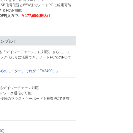
USB信号伝送と85WまでノートPCに給電可能
るPbyP機能
OFF)入力で、
￥177,650(税込)！
シンプル！
できる「デイジーチェーン」に対応。さらに、ノ
ドック代わりに活用でき、ノートPCでのPC作
めのモニター、それが「EV2490」』
るデイジーチェーン対応
ットワーク通信が可能
に接続のマウス・キーボードを複数PCで共有
0)