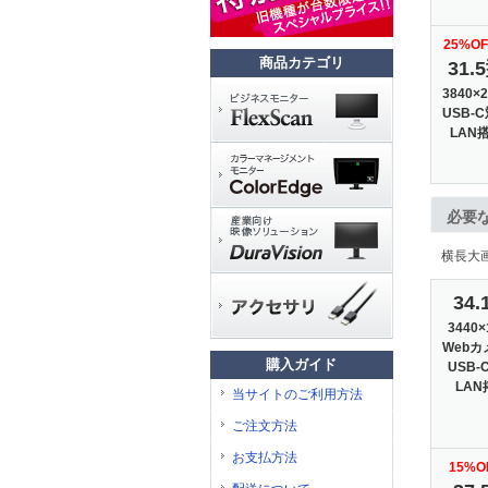
25%O
商品カテゴリ
31.
3840×2
USB-
LAN
必要
横長大
34.
3440×
Webカ
購入ガイド
USB-
LAN
当サイトのご利用方法
ご注文方法
お支払方法
15%O