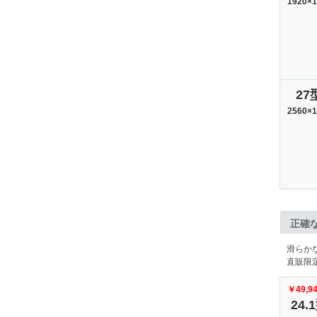
1920×1
27
2560×1
正確
滑らか
直販限定
￥49,9
24.