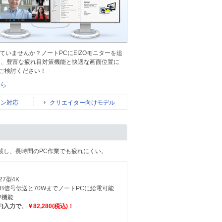
いませんか？ノートPCにEIZOモニターを追
に、豊富な疲れ目対策機能と快適な画面位置に
ひご検討ください！
ちら
ーン対応
クリエイター向けモデル
搭載し、長時間のPC作業でも疲れにくい。
7型4K
SB信号伝送と70WまでノートPCに給電可能
P機能
F)入力で、
￥82,280(税込)！