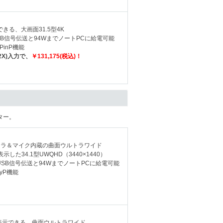
きる、大画面31.5型4K
SB信号伝送と94WまでノートPCに給電可能
inP機能
2X)入力で、
￥131,175(税込)！
ター。
カメラ＆マイク内蔵の曲面ウルトラワイド
した34.1型UWQHD（3440×1440）
USB信号伝送と94WまでノートPCに給電可能
yP機能
表示できる、曲面ウルトラワイド