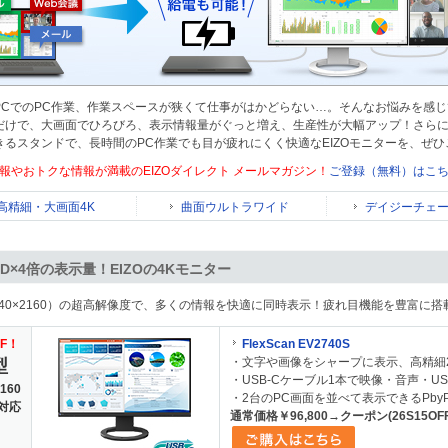
PCでのPC作業、作業スペースが狭くて仕事がはかどらない…。そんなお悩みを感じて
だけで、大画面でひろびろ、表示情報量がぐっと増え、生産性が大幅アップ！さら
きるスタンドで、長時間のPC作業でも目が疲れにくく快適なEIZOモニターを、ぜ
報やおトクな情報が満載のEIZOダイレクト メールマガジン！
ご登録（無料）はこ
高精細・大画面4K
曲面ウルトラワイド
デイジーチェ
D×4倍の表示量！
EIZOの4Kモニター
3840×2160）の超高解像度で、多くの情報を快適に同時表示！疲れ目機能を豊富に
FF！
FlexScan EV2740S
・文字や画像をシャープに表示、高精細2
型
・USB-Cケーブル1本で映像・音声・U
160
・2台のPC画面を並べて表示できるPby
C対応
通常価格￥96,800→クーポン(26S15OF