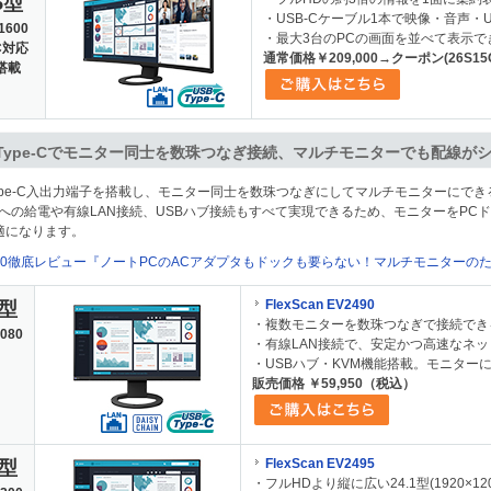
5型
・USB-Cケーブル1本で映像・音声・
1600
・最大3台のPCの画面を並べて表示でき
C対応
通常価格￥209,000→クーポン(26S15
搭載
 Type-Cでモニター同士を数珠つなぎ接続、マルチモニターでも配線が
 Type-C入出力端子を搭載し、モニター同士を数珠つなぎにしてマルチモニターに
Cへの給電や有線LAN接続、USBハブ接続もすべて実現できるため、モニターをPC
適になります。
490徹底レビュー『ノートPCのACアダプタもドックも要らない！マルチモニターのた
FlexScan EV2490
8型
・複数モニターを数珠つなぎで接続でき
080
・有線LAN接続で、安定かつ高速なネ
・USBハブ・KVM機能搭載。モニター
販売価格 ￥59,950（税込）
FlexScan EV2495
1型
・フルHDより縦に広い24.1型(1920×120