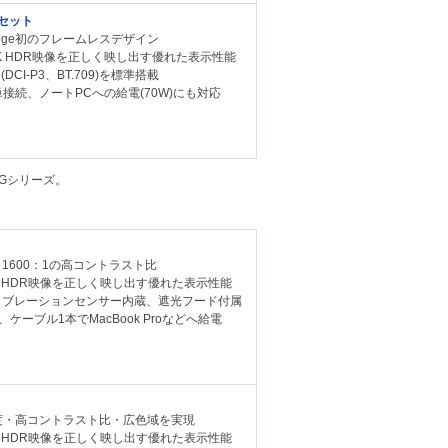
ーセット
orEdge初のフレームレスデザイン
K HDR映像を正しく映し出す優れた表示性能
DCI-P3、BT.709)を標準搭載
簡単接続、ノートPCへの給電(70W)にも対応
Gシリーズ。
、1600：1の高コントラスト比
、HDR映像を正しく映し出す優れた表示性能
リブレーションセンサー内蔵、遮光フード付属
ケーブル1本でMacBook Proなどへ給電
、高輝度・高コントラスト比・広色域を実現
、HDR映像を正しく映し出す優れた表示性能