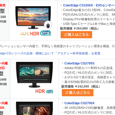
新発売
ColorEdge CS3200X・EX5センサ
・ColorEdge最大の31.5型4K、Col
5型
・PQ方式/HLG方式のガンマに対応、4
2160
・Display P3や映像制作用カラーモード(
 RGB
・USB Type-Cケーブル1本でMacと
販売価格 ￥264,880（税込）
ブレーションセンサー内蔵で、手間なく高精度のキャリブレーション環境を構築、C
orEdge CGシリーズの企画・開発において「アカデミー科学技術賞」を受賞
ー内蔵
ColorEdge CG2700S
対応
・Adobe RGBカバー率99％の広色域
・PQ方式／HLG方式のガンマに対応
型
・わずか3分で表示安定、高精度キャ
1440
・最大92W給電対応のUSB-C入力搭載、
 RGB
販売価格 ￥242,000（税込）
ー内蔵
ColorEdge CG2700X
HDR
・4K UHD(3840×2160)解像度
・PQ方式／HLG方式のガンマに対応
型