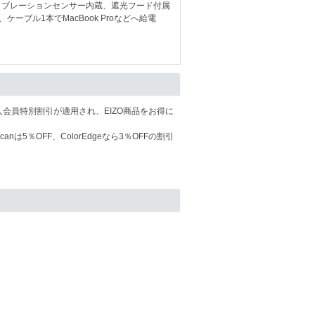
リブレーションセンサー内蔵、遮光フード付属
ケーブル1本でMacBook Proなどへ給電
会員特別割引が適用され、EIZO商品をお得に
nは5％OFF、ColorEdgeなら3％OFFの割引