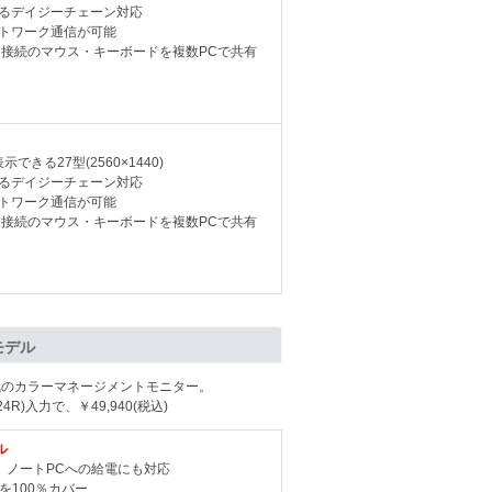
るデイジーチェーン対応
ットワーク通信が可能
に接続のマウス・キーボードを複数PCで共有
きる27型(2560×1440)
るデイジーチェーン対応
ットワーク通信が可能
に接続のマウス・キーボードを複数PCで共有
モデル
気のカラーマネージメントモニター。
4R)入力で、￥49,940(税込)
ル
続、ノートPCへの給電にも対応
を100％カバー