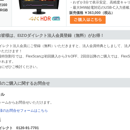
・わずか3分で表示安定、高精度キャ
2160
・最大94W給電対応のUSB-C入力搭載、
 RGB
販売価格 ￥363,000（税込）
の皆様は、EIZOダイレクト法人会員登録（無料）がお得！
Oダイレクト法人会員にご登録（無料）いただきますと、法人会員特典としまして、法人
いただけます！
特別割引では、FlexScanは初回購入から3％OFF、2回目以降のご購入では、FlexSca
されます。
会にぜひご検討ください。
様のご購入に関するお問合せ
ール
ォームからお問合せいただけます。
様のお問合せフォームはこちら
話
イレクト 0120-91-7701