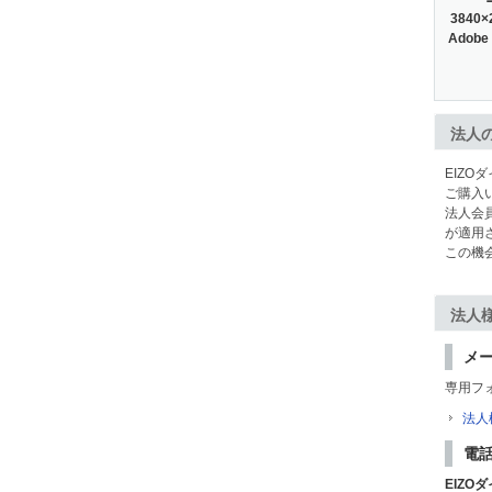
3840×
Adobe
法人
EIZ
ご購入
法人会員
が適用
この機
法人
メ
専用フ
法人
電
EIZOダ