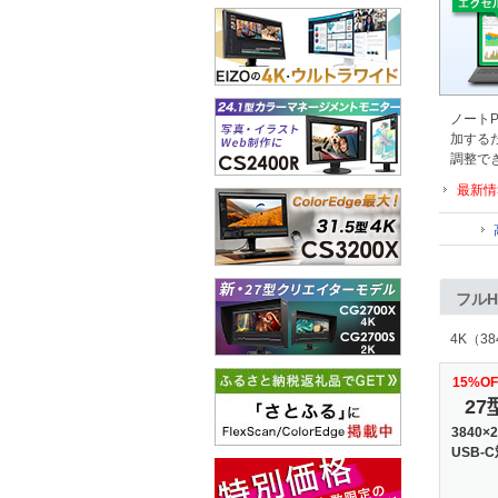
ノート
加する
調整で
最新情
フルH
4K（
15%O
27
3840×2
USB-