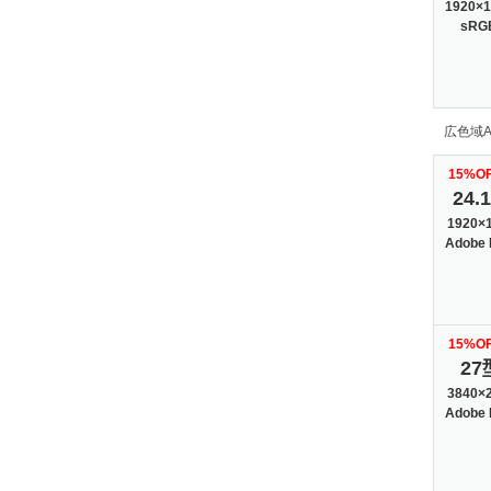
1920×1
sRG
広色域
15%O
24.
1920×
Adobe
15%O
27
3840×
Adobe