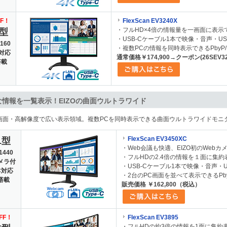
FF！
FlexScan EV3240X
・フルHD×4倍の情報量を一画面に表示で
5型
・USB-Cケーブル1本で映像・音声・U
160
・複数PCの情報を同時表示できるPbyP/P
C対応
通常価格￥174,900→クーポン(26SEV3
搭載
な情報を一覧表示！
EIZOの曲面ウルトラワイド
画面・高解像度で広い表示領域。複数PCを同時表示できる曲面ウルトラワイドモニ
FlexScan EV3450XC
1型
・Web会議も快適、EIZO初のWeb
1440
・フルHDの2.4倍の情報を１面に集約表示
メラ付
・USB-Cケーブル1本で映像・音声・
C対応
・2台のPC画面を並べて表示できるPb
搭載
販売価格 ￥162,800（税込）
FF！
FlexScan EV3895
・フルHDの約3倍の情報を1面に集約