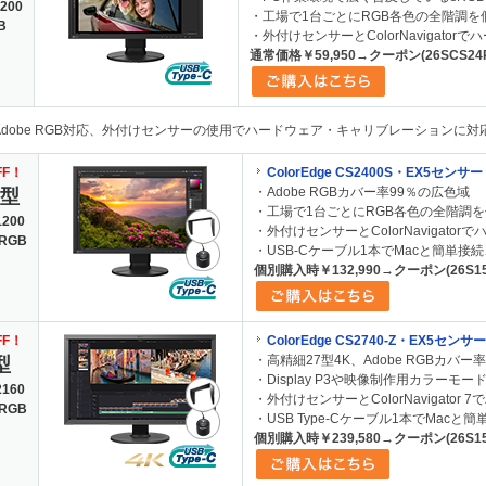
200
・工場で1台ごとにRGB各色の全階調
B
・外付けセンサーとColorNavigat
通常価格￥59,950→クーポン(26SCS2
Adobe RGB対応、外付けセンサーの使用でハードウェア・キャリブレーションに対
FF！
ColorEdge CS2400S・EX5セ
・Adobe RGBカバー率99％の広色域
1型
・工場で1台ごとにRGB各色の全階調
1200
・外付けセンサーとColorNavigat
 RGB
・USB-Cケーブル1本でMacと簡単接続
個別購入時￥132,990→クーポン(26S1
FF！
ColorEdge CS2740-Z・EX5
・高精細27型4K、Adobe RGBカバー
型
・Display P3や映像制作用カラーモード(
2160
・外付けセンサーとColorNavigat
 RGB
・USB Type-Cケーブル1本でMacと
個別購入時￥239,580→クーポン(26S1