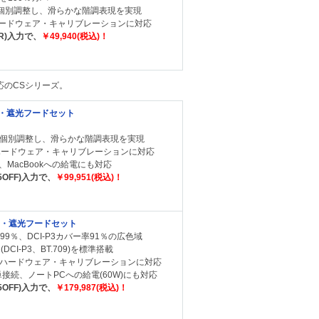
を個別調整し、滑らかな階調表現を実現
orでハードウェア・キャリブレーションに対応
4R)入力で、
￥49,940(税込)！
応のCSシリーズ。
ンサー・遮光フードセット
を個別調整し、滑らかな階調表現を実現
orでハードウェア・キャリブレーションに対応
、MacBookへの給電にも対応
5OFF)入力で、
￥99,951(税込)！
センサー・遮光フードセット
率99％、DCI-P3カバー率91％の広色域
DCI-P3、BT.709)を標準搭載
or 7でハードウェア・キャリブレーションに対応
簡単接続、ノートPCへの給電(60W)にも対応
5OFF)入力で、
￥179,987(税込)！