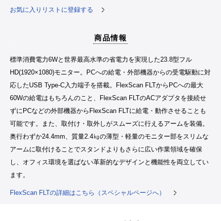
お気に入りリストに登録する
商品情報
標準消費電力6Wと世界最高水準の省電力を実現した23.8型フル
HD(1920×1080)モニター。PCへの給電・外部機器からの受電駆動に対
応したUSB Type-C入力端子を搭載。FlexScan FLTからPCへの最大
60Wの給電はもちろんのこと、FlexScan FLTのACアダプタを接続せ
ずにPCなどの外部機器からFlexScan FLTに給電・動作させることも
可能です。また、取付け・取外しがスムーズに行えるアームを装備。
奥行わずか24.4mm、質量2.4㎏の薄型・軽量のモニター部をスリムな
アームに取付けることでスタンドよりもさらに広い作業領域を確保
し、オフィス環境を選ばない革新的なデザインと機能性を両立してい
ます。
FlexScan FLTの詳細はこちら（スペシャルページへ）