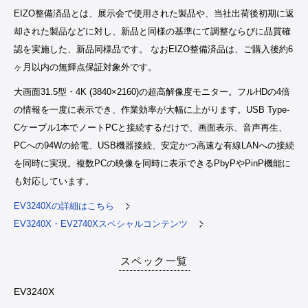
EIZO整備済品とは、展示会で使用された製品や、当社出荷後初期に返
却された製品などに対し、新品と同様の基準にて調整ならびに品質確
認を実施した、新品同様品です。 なおEIZO整備済品は、ご購入後約6
ヶ月以内の無輝点保証対象外です。
大画面31.5型・4K (3840×2160)の超高解像度モニター。フルHDの4倍
の情報を一度に表示でき、作業効率が大幅に上がります。USB Type-
Cケーブル1本でノートPCと接続するだけで、画面表示、音声再生、
PCへの94Wの給電、USB機器接続、安定かつ高速な有線LANへの接続
を同時に実現。複数PCの映像を同時に表示できるPbyPやPinP機能に
も対応しています。
EV3240Xの詳細はこちら
EV3240X・EV2740Xスペシャルコンテンツ
スペック一覧
EV3240X