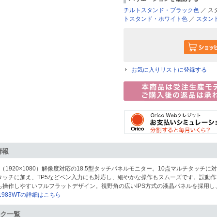
チルトスタンド・ブラック色
／ ス
トスタンド・ホワイト色
／
スタン
お気に入りリストに登録する
情報
（1920×1080）解像度対応の18.5型タッチパネルモニター。10点マルチタッチ
タッチに加え、TP5などペン入力にも対応し、細やかな操作もスムーズです。誤動
も操作しやすいフルフラットデザイン。視野角の広いIPS方式の液晶パネルを採用
F1983WTの詳細はこちら
ク一覧