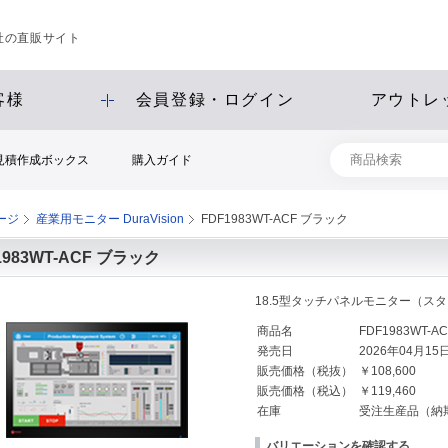
会社の直販サイト
客様
会員登録・ログイン
アウトレ
見積作成ボックス
購入ガイド
ージ
産業用モニター DuraVision
FDF1983WT-ACF ブラック
1983WT-ACF ブラック
18.5型タッチパネルモニター（ス
商品名
FDF1983WT-
発売日
2026年04月15
販売価格（税抜）
￥108,600
販売価格（税込）
￥119,460
在庫
受注生産品（納
バリエーションを確認する