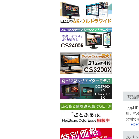
商品
フルHD
用。指
の端で
FD
スペッ