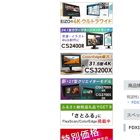
商品
視認性に
FD
スペッ
FDX1