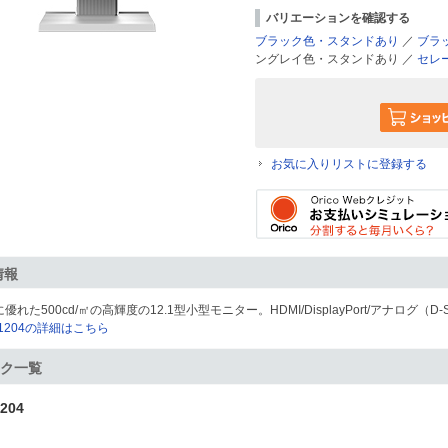
バリエーションを確認する
ブラック色・スタンドあり
／
ブラ
ングレイ色・スタンドあり ／
セレ
お気に入りリストに登録する
情報
優れた500cd/㎡の高輝度の12.1型小型モニター。HDMI/DisplayPort/アナログ（
X1204の詳細はこちら
ク一覧
204