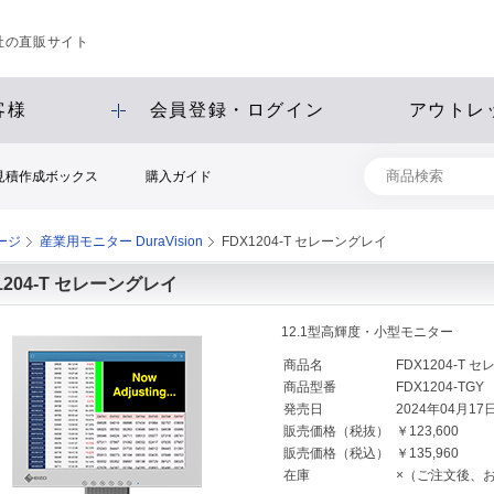
会社の直販サイト
客様
会員登録・ログイン
アウトレ
見積作成ボックス
購入ガイド
ージ
産業用モニター DuraVision
FDX1204-T セレーングレイ
1204-T セレーングレイ
12.1型高輝度・小型モニター
商品名
FDX1204-T 
商品型番
FDX1204-TGY
発売日
2024年04月17
販売価格（税抜）
￥123,600
販売価格（税込）
￥135,960
在庫
×（ご注文後、