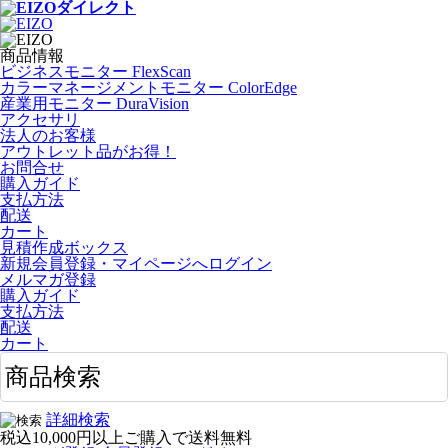
商品情報
ビジネスモニター FlexScan
カラーマネージメントモニター ColorEdge
産業用モニター DuraVision
アクセサリ
法人のお客様
アウトレット品がお得！
お問合せ
購入ガイド
支払方法
配送
カート
見積作成ボックス
新規会員登録・マイページへログイン
メルマガ登録
購入ガイド
支払方法
配送
カート
詳細検索
税込
10,000円
以上ご購入で
送料無料