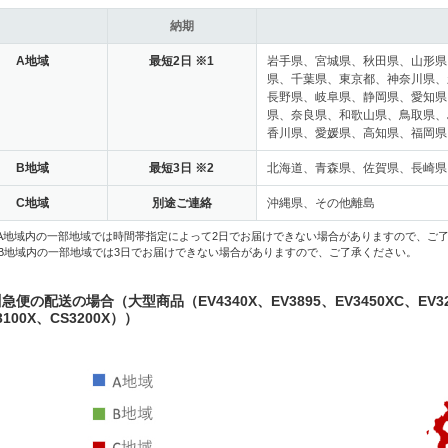
納期
A地域
最短2日 ※1
岩手県、宮城県、秋田県、山形県
県、千葉県、東京都、神奈川県、
長野県、岐阜県、静岡県、愛知県
県、奈良県、和歌山県、鳥取県、
香川県、愛媛県、高知県、福岡県
B地域
最短3日 ※2
北海道、青森県、佐賀県、長崎県
C地域
別途ご連絡
沖縄県、その他離島
 A地域内の一部地域では時間帯指定によって2日でお届けできない場合がありますので、ご
 B地域内の一部地域では3日でお届けできない場合がありますので、ご了承ください。
急便の配送の場合（大型商品（EV4340X、EV3895、EV3450XC、EV324
3100X、CS3200X））