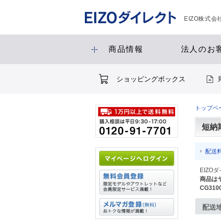
EIZO株式
商品情報
法人のお
ショッピングボックス
トップペ
短納
配送
EIZ
商品はヤ
CG31
配送