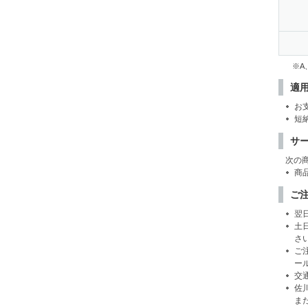
※A
適
お
短
サ
次の
商
ご
翌
土
さ
ご
ー
交
佐
ま